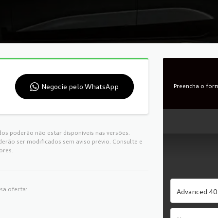
Negocie pelo WhatsApp
Preencha o form
dos poderão não estar disponíveis nas versões.
derão ser modificados sem aviso prévio. Consulte e
ores.
sa oferta:
Advanced 40 