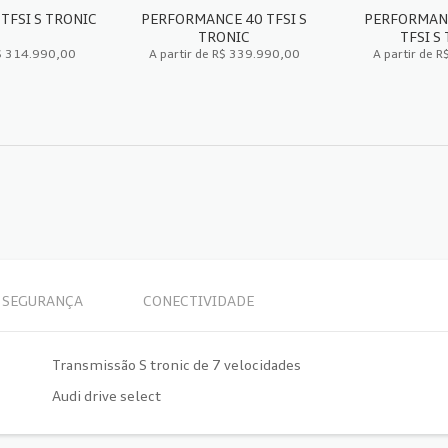
TFSI S TRONIC
PERFORMANCE 40 TFSI S
PERFORMANC
TRONIC
TFSI S
R$ 314.990,00
A partir de R$ 339.990,00
A partir de 
A TÉCNICA
FICHA TÉCNICA
FICH
SEGURANÇA
CONECTIVIDADE
Transmissão S tronic de 7 velocidades
Audi drive select