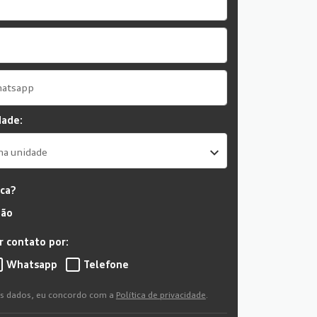
dade:
ma unidade
oca?
ão
 contato por:
Whatsapp
Telefone
s dados, eu concordo com a
Política de privacidade
.