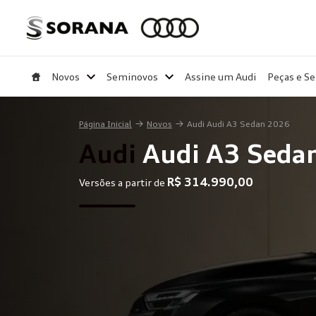
Novos
Seminovos
Assine um Audi
Peças e Se
Página Inicial
Novos
Audi Audi A3 Sedan 2026
Audi
Audi A3 Seda
R$ 314.990,00
Versões a partir de