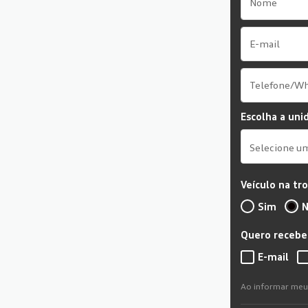
Escolha a uni
Selecione u
Veículo na tr
Sim
N
Quero receber
E-mail
Ao informar meu