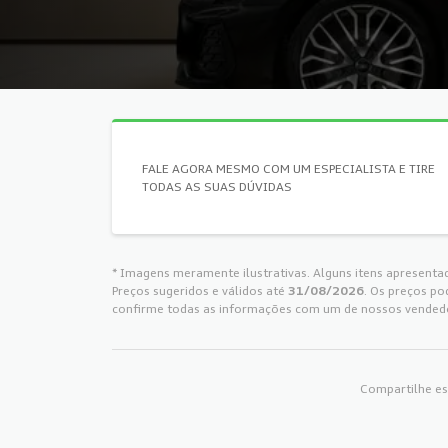
FALE AGORA MESMO COM UM ESPECIALISTA E TIRE
TODAS AS SUAS DÚVIDAS
* Imagens meramente ilustrativas. Alguns itens apresenta
Preços sugeridos e válidos até
31/08/2026
. Os preços po
confirme todas as informações com um de nossos vended
Compartilhe es