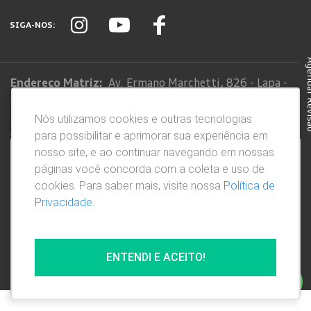
SIGA-NOS:
Agendar
Endereço Matriz:
Av. Ermano Marchetti, 826 - Lapa -
São Paulo-SP
Nós utilizamos cookies e outras tecnologias
Sistema de informações de Créditos (SCR)
para possibilitar e aprimorar sua experiência em
Código de Conduta
nosso site, e ao continuar navegando em nossas
Nós utilizamos cookies e outras tecnologias para
páginas você concorda com a coleta e uso de
possibilitar e aprimorar sua experiência em nosso
cookies. Para saber mais, visite nossa
Política de
site, e ao continuar navegando em nossas páginas
61.088.795/0004-79
Privacidade.
você concorda com a coleta e uso de cookies. Para
SORANA COMERCIAL E IMPORTADORA LTDA
saber mais, visite nossa
Política de Privacidade
.
© Copyright 2026
AutoForce - Todos os direitos reservados.
Política de privacidade
.
ENTENDI E ACEITO!
Entendi!