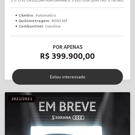
2.0 TFSI GASOLINA PERFORMANCE S EDITION QUATTRO S TRONIC
Câmbio:
Automatico
Quilometragem:
8000 KM
Combustível:
Gasolina
POR APENAS
R$ 399.900,00
Estou interessado
2021/2021